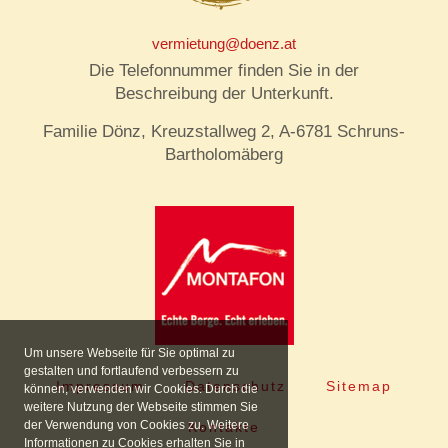
vermietung@doenz.at
Die Telefonnummer finden Sie in der
Beschreibung der Unterkunft.
Familie Dönz, Kreuzstallweg 2, A-6781 Schruns-
Bartholomäberg
Um unsere Webseite für Sie optimal zu
gestalten und fortlaufend verbessern zu
Impressum
Datenschutz
Sitemap
können, verwenden wir Cookies. Durch die
weitere Nutzung der Webseite stimmen Sie
der Verwendung von Cookies zu. Weitere
Kontakte
Informationen zu Cookies erhalten Sie in