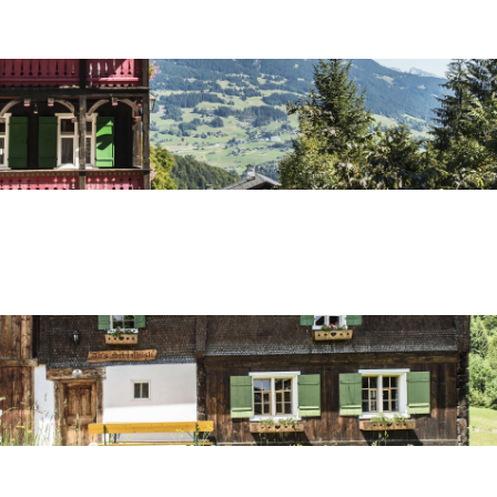
Unsere Chalets Montafon
Die urige Gruppenunterkunft
Unser Nostalgie Berghof Piz
Unser Alt’s Schualhüsli