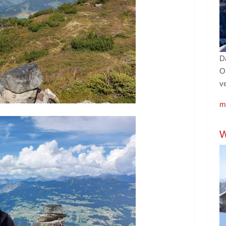
D
O
ve
m
W