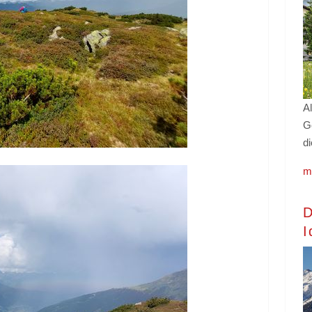
Al
G
di
m
D
I