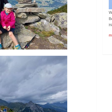
W
B
He
m