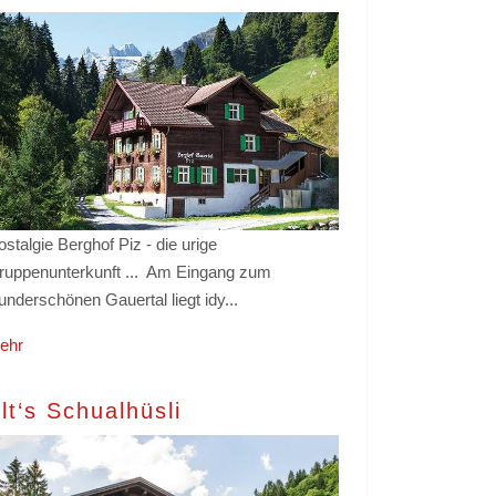
stalgie Berghof Piz - die urige
ruppenunterkunft ... Am Eingang zum
underschönen Gauertal liegt idy...
ehr
lt‘s Schualhüsli