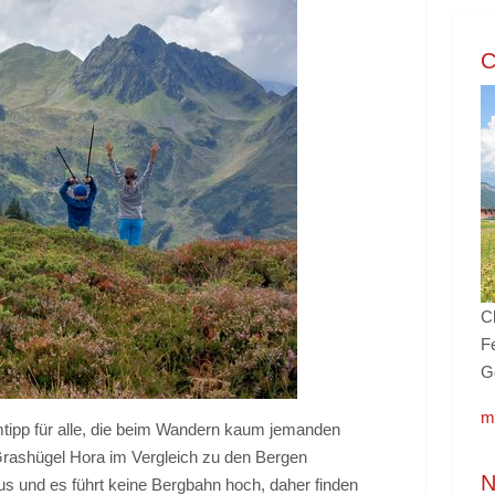
C
C
Fe
G
m
mtipp für alle, die beim Wandern kaum jemanden
rashügel Hora im Vergleich zu den Bergen
N
s und es führt keine Bergbahn hoch, daher finden