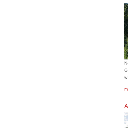
No
G
w
m
A