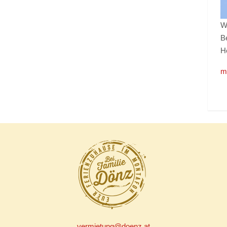
W
B
He
m
vermietung@doenz.at