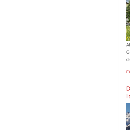
Al
G
di
m
D
I