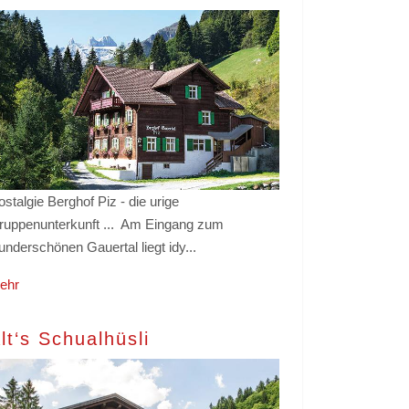
stalgie Berghof Piz - die urige
ruppenunterkunft ... Am Eingang zum
underschönen Gauertal liegt idy...
ehr
lt‘s Schualhüsli