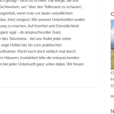
lich gesagt - nicht so schwer. Die Berge, die uns
ichtweisen, um "über den Tellerrand zu schauen",
orgenheit, wenn man vor lauter unendlichem
C
as Jetzt vergisst. Mit unseren Unterkünften wollen
hrung zu machen. Auf Komfort und Gemütlichkeit
 ganz egal - ob anspruchsvoller Gast,
es Skivereins - bei uns findet jeder seine
 urige Hütten bis hin zum praktischen
unftsarten. Klickt euch doch einfach mal durch
en Häusern, kontaktiert bitte die entsprechenden
n bei jeder Unterkunft ganz unten dabei. Wir freuen
C
Fe
G
m
N