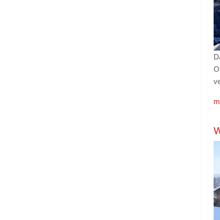
D
O
ve
m
W